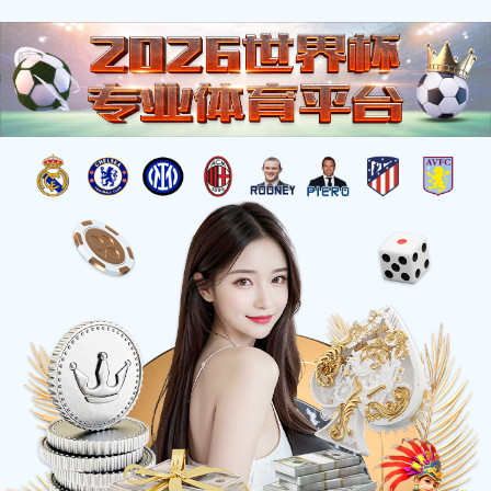
注册入口
华体会体育
APP与网页版入口
｜畅享全球体育赛事与数据服
务
欢迎访问
华体会体育
，提供全面覆盖足球、篮
球、电竞等项目的赛事资讯与数据内容， 支持
APP下载
与
网页使用
，每日同步更新千场比
赛，聚焦热门体育内容， 助您轻松获取赛事动
态，掌握比赛节奏。