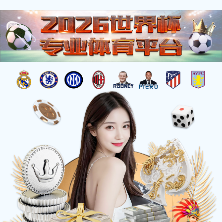
注册入口
华体会体育
APP与网页版入口
｜畅享全球体育赛事与数据服
务
欢迎访问
华体会体育
，提供全面覆盖足球、篮
球、电竞等项目的赛事资讯与数据内容， 支持
APP下载
与
网页使用
，每日同步更新千场比
赛，聚焦热门体育内容， 助您轻松获取赛事动
态，掌握比赛节奏。