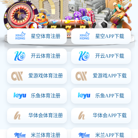
手机App
网页版
贾马尔·穆雷脑震荡协议何时解除？
掘金轮换深度面临大考
2026-06-12 15:03
42 次阅读
首页
/
体育焦点
丹佛掘金队近期遭遇了核心后卫贾马尔·穆雷因触发脑