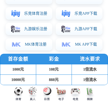
震荡保护协议而缺阵的突发情况，这一事件不仅让球
队在赛季初的关键磨合期失去了后场发动机，更将掘
金轮换阵容深度不足的隐患彻底暴露在聚光灯下。目
前，穆雷的康复进度和协议解除时间尚无明确时间
表，而掘金队必须在缺少这位关键得分手的情况下，
寻找维持攻防体系的临时方案。