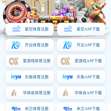
手机App
网页版
本赛季三分数超300+仅两人：库里
领衔克莱紧随其后
2026-06-08 15:01
67 次阅读
首页
/
体育焦点
本赛季NBA赛程过半，三分球的狂潮依旧席卷联盟，