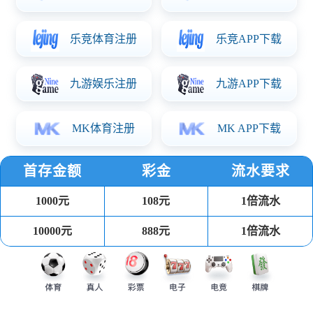
前CBA得分王、强力外援安东尼奥·布莱克尼已收到多
支球队的报价，其下赛季去向备受关注。这位曾效力
于江苏肯帝亚、以场均得分冠绝联盟的外援，目前正
面临职业生涯的关键选择。据悉，上海男篮和新疆男
篮成为最有可能的潜在下家，双方均展现出强烈兴
趣，布莱克尼的争夺战已进入白热化阶段。